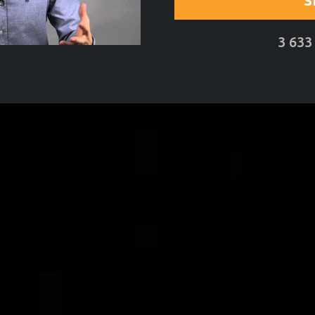
S
3 633