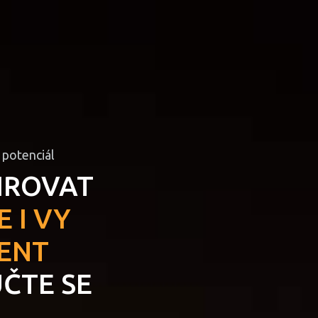
 potenciál
IROVAT
 I VY
LENT
UČTE SE