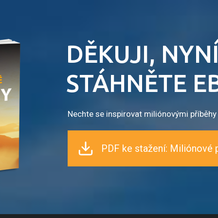
DĚKUJI, NYNÍ
STÁHNĚTE E
Nechte se inspirovat miliónovými příběh
PDF ke stažení: Miliónové 