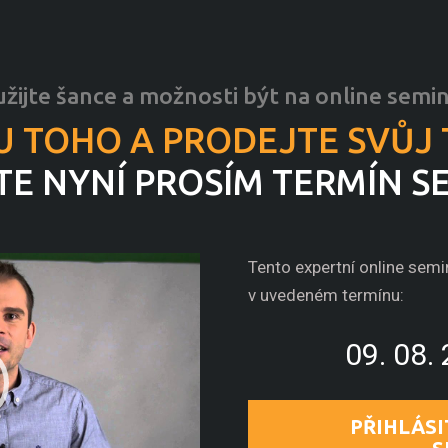
žijte šance a možnosti být na online semin
U TOHO A PRODEJTE SVŮJ 
E NYNÍ PROSÍM TERMÍN S
Tento expertní online semi
v uvedeném termínu:
09. 08.
PŘIHLÁSI