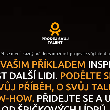
t se mění, každý má dnes možnost projevit svůj talent a
S VAŠIM PŘÍKLADEM
INSP
T DALŠÍ LIDI.
PODĚLTE SE
VŮJ PŘÍBĚH, O SVŮJ TA
W-HOW.
PŘIDEJTE SE A 
OD ŠPIČKOVÝCH LÍDRŮ.