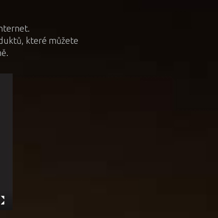
nternet.
roduktů, které můžete
ně.