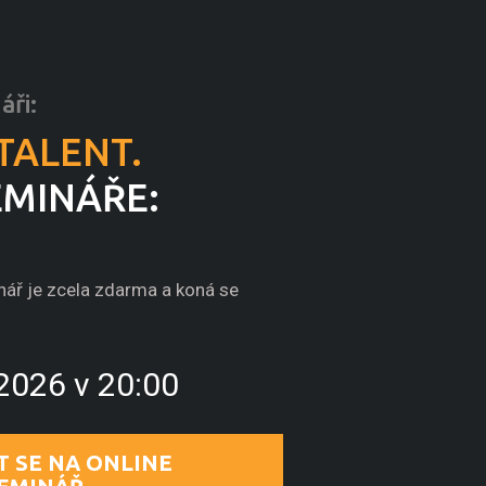
áři:
TALENT.
EMINÁŘE:
nář je zcela zdarma a koná se
 2026 v 20:00
T SE NA ONLINE