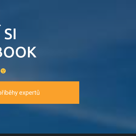
 SI
BOOK
y
příběhy expertů