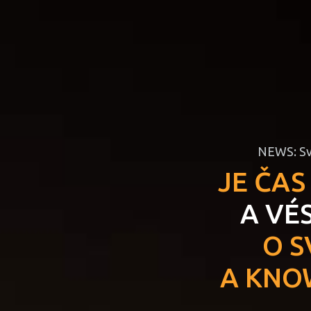
NEWS: Svě
JE ČA
A VÉS
O S
A KNO