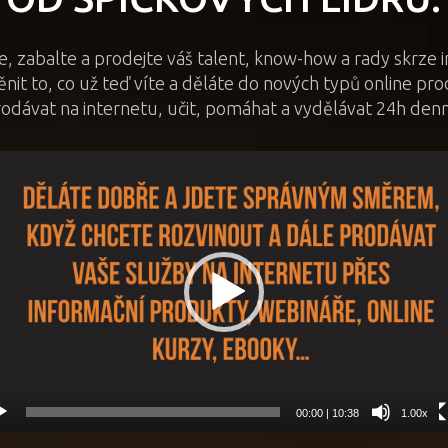
, zabalte a prodejte váš talent, know-how a rady skrze i
nit to, co už teď víte a děláte do nových typů online p
odávat na internetu, učit, pomáhat a vydělávat 24h den
eo
hrávač
00:00
|
10:38
1.00x