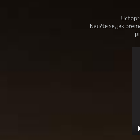
Uchopte
Naučte se, jak přemě
pr
Vid
pře