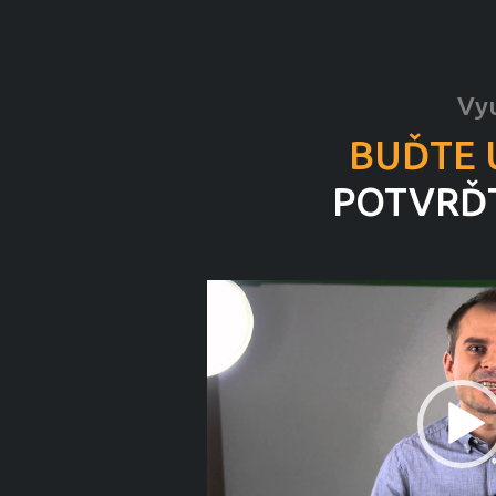
Vyu
BUĎTE 
POTVRĎT
Video
přehrávač