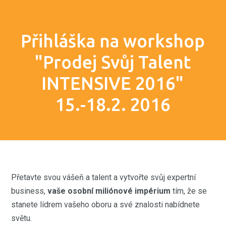
Přihláška na workshop
"Prodej Svůj Talent
INTENSIVE 2016"
15.-18.2. 2016
Přetavte svou vášeň a talent a vytvořte svůj expertní
business,
vaše osobní miliónové impérium
tím, že se
stanete lídrem vašeho oboru a své znalosti nabídnete
světu.