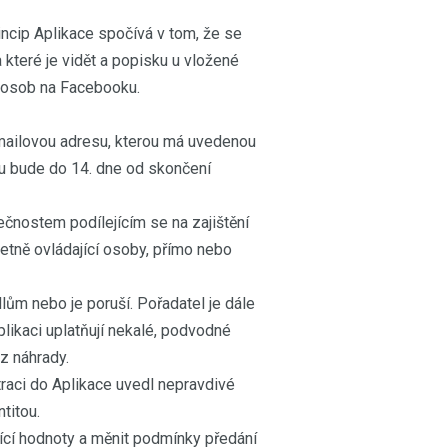
ncip Aplikace spočívá v tom, že se
 které je vidět a popisku u vložené
ů osob na Facebooku.
mailovou adresu, kterou má uvedenou
u bude do 14. dne od skončení
čnostem podílejícím se na zajištění
etně ovládající osoby, přímo nebo
lům nebo je poruší. Pořadatel je dále
likaci uplatňují nekalé, podvodné
z náhrady.
traci do Aplikace uvedl nepravdivé
titou.
ící hodnoty a měnit podmínky předání