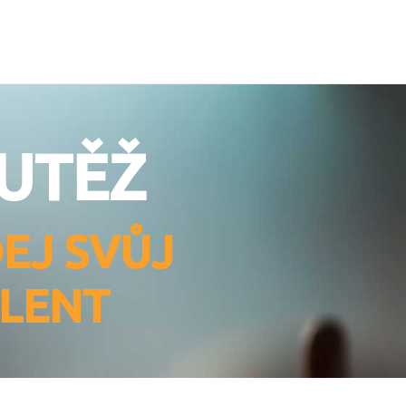
UTĚŽ
EJ SVŮJ
LENT