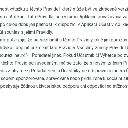
nost výtažku z těchto Pravidel, který může být ve zkrácené verz
sti s Aplikaci. Tato Pravidla jsou v rámci Aplikace považována za
po celou dobu její platnosti k dispozici v Aplikaci. Účast v Aplik
ůj souhlas s jejími Pravidly.
ík potvrzuje, že se seznámil s těmito Pravidly, plně jim porozumě
 kdykoli doplnit či změnit tato Pravidla. Všechny změny Pravidel 
outez, neurčí-li Pořadatel jinak. Pokud Účastník či Výherce po z
těchto Pravidlech uvedeným, má se zato, že s novým zněním Pravi
ávní vztahy mezi Pořadatelem a Účastníky se řídí právním řádem 
sobem sponzorována, spravována nebo přidružena k sociální sít
poskytuje žádnou uživatelskou podporu ani odpovědi na stížnost