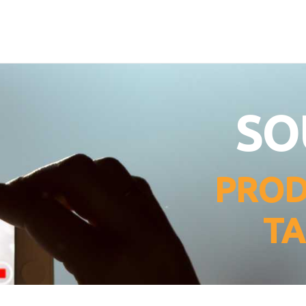
SO
PROD
TA