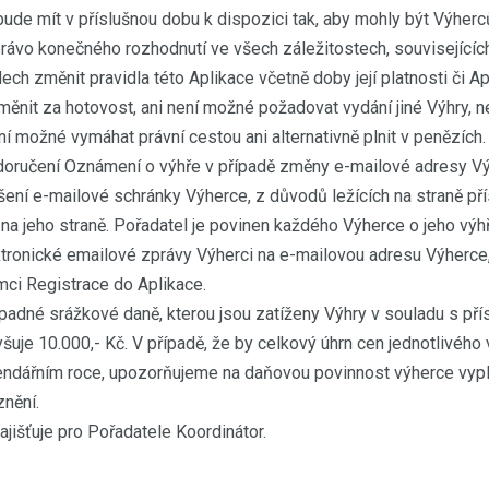
ebude mít v příslušnou dobu k dispozici tak, aby mohly být Výh
právo konečného rozhodnutí ve všech záležitostech, souvisejícíc
h změnit pravidla této Aplikace včetně doby její platnosti či Apl
směnit za hotovost, ani není možné požadovat vydání jiné Výhry, 
ní možné vymáhat právní cestou ani alternativně plnit v penězích.
doručení Oznámení o výhře v případě změny e-mailové adresy V
ení e-mailové schránky Výherce, z důvodů ležících na straně př
 na jeho straně. Pořadatel je povinen každého Výherce o jeho výhř
tronické emailové zprávy Výherci na e-mailovou adresu Výherce, 
mci Registrace do Aplikace.
řípadné srážkové daně, kterou jsou zatíženy Výhry v souladu s pří
šuje 10.000,- Kč. V případě, že by celkový úhrn cen jednotlivéh
lendářním roce, upozorňujeme na daňovou povinnost výherce vypl
znění.
ajišťuje pro Pořadatele Koordinátor.