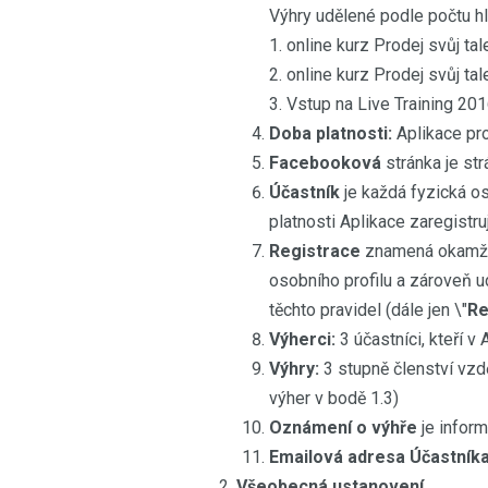
Výhry udělené podle počtu h
1. online kurz Prodej svůj ta
2. online kurz Prodej svůj t
3. Vstup na Live Training 2
Doba platnosti:
Aplikace pr
Facebooková
stránka je st
Účastník
je každá fyzická os
platnosti Aplikace zaregistr
Registrace
znamená okamžik,
osobního profilu a zároveň 
těchto pravidel (dále jen \"
Re
Výherci:
3 účastníci, kteří v 
Výhry:
3 stupně členství vzdě
výher v bodě 1.3)
Oznámení o výhře
je inform
Emailová adresa Účastník
Všeobecná ustanovení