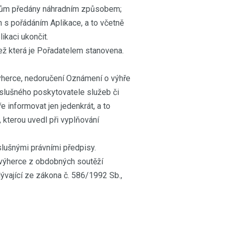
ercům předány náhradním způsobem;
h s pořádáním Aplikace, a to včetně
ikaci ukončit.
než která je Pořadatelem stanovena.
ýherce, nedoručení Oznámení o výhře
íslušného poskytovatele služeb či
e informovat jen jedenkrát, a to
kterou uvedl při vyplňování
slušnými právními předpisy.
o výherce z obdobných soutěží
ývající ze zákona č. 586/1992 Sb.,