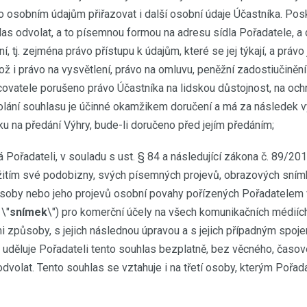
o osobním údajům přiřazovat i další osobní údaje Účastníka. Pos
as odvolat, a to písemnou formou na adresu sídla Pořadatele, a 
 tj. zejména právo přístupu k údajům, které se jej týkají, a právo
akož i právo na vysvětlení, právo na omluvu, peněžní zadostiučiněn
vatele porušeno právo Účastníka na lidskou důstojnost, na ochra
lání souhlasu je účinné okamžikem doručení a má za následek vy
oku na předání Výhry, bude-li doručeno před jejím předáním;
á Pořadateli, v souladu s ust. § 84 a následující zákona č. 89/2
užitím své podobizny, svých písemných projevů, obrazových sní
osoby nebo jeho projevů osobní povahy pořízených Pořadatelem 
 \"
snímek
\") pro komerční účely na všech komunikačních médiích
mi způsoby, s jejich následnou úpravou a s jejich případným spoj
k uděluje Pořadateli tento souhlas bezplatně, bez věcného, čas
odvolat. Tento souhlas se vztahuje i na třetí osoby, kterým Pořa