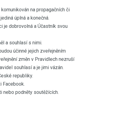
i komunikován na propagačních či
 jediná úplná a konečná.
aci je dobrovolná a Účastník svou
l a souhlasí s nimi.
budou účinné jejich zveřejněním
veřejnění změn v Pravidlech nezruší
del souhlasí a je jimi vázán.
České republiky.
i Facebook.
i nebo podněty soutěžících.