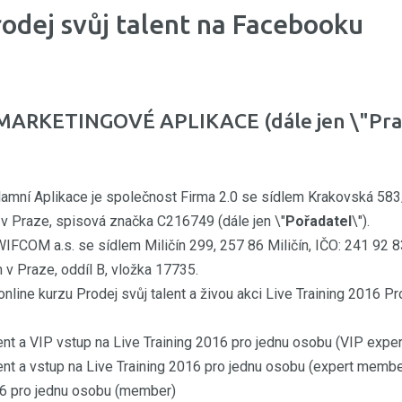
rodej svůj talent na Facebooku
KETINGOVÉ APLIKACE (dále jen \"Pravi
amní Aplikace je společnost Firma 2.0 se sídlem Krakovská 583
Praze, spisová značka C216749 (dále jen \"
Pořadatel
\").
IFCOM a.s. se sídlem Miličín 299, 257 86 Miličín, IČO: 241 92 8
Praze, oddíl B, vložka 17735.
online kurzu Prodej svůj talent a živou akci Live Training 2016 Pro
alent a VIP vstup na Live Training 2016 pro jednu osobu (VIP exp
alent a vstup na Live Training 2016 pro jednu osobu (expert membe
016 pro jednu osobu (member)