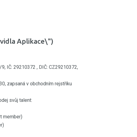
dla Aplikace\")
/9, IČ: 29210372 , DIČ: CZ29210372,
30, zapsaná v obchodním rejstříku
dej svůj talent:
ert member)
r)