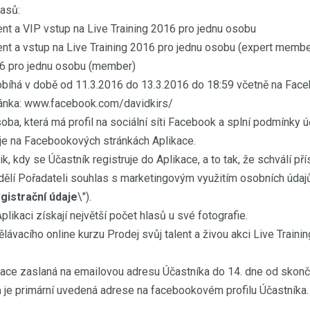
lasů:
lent a VIP vstup na Live Training 2016 pro jednu osobu
alent a vstup na Live Training 2016 pro jednu osobu (expert membe
016 pro jednu osobu (member)
obíhá v době od 11.3.2016 do 13.3.2016 do 18:59 včetně na Fac
ránka: www.facebook.com/davidkirs/
oba, která má profil na sociální síti Facebook a splní podmínky úč
uje na Facebookových stránkách Aplikace.
 kdy se Účastník registruje do Aplikace, a to tak, že schválí př
udělí Pořadateli souhlas s marketingovým využitím osobních údaj
gistrační údaje
\").
Aplikaci získají největší počet hlasů u své fotografie.
lávacího online kurzu Prodej svůj talent a živou akci Live Trainin
ace zaslaná na emailovou adresu Účastníka do 14. dne od skonče
a
je primární uvedená adrese na facebookovém profilu Účastníka.