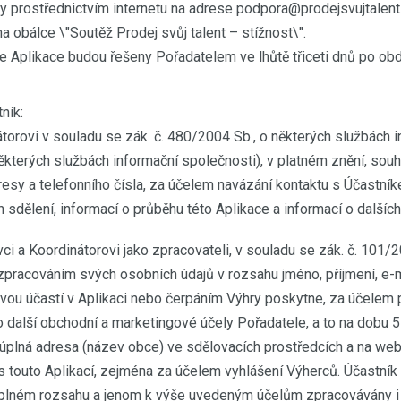
 prostřednictvím internetu na adrese podpora@prodejsvujtalent
a obálce \"Soutěž Prodej svůj talent – stížnost\".
e Aplikace budou řešeny Pořadatelem ve lhůtě třiceti dnů po obd
ník:
átorovi v souladu se zák. č. 480/2004 Sb., o některých službách
kterých službách informační společnosti), v platném znění, sou
esy a telefonního čísla, za účelem navázání kontaktu s Účastní
h sdělení, informací o průběhu této Aplikace a informací o další
vci a Koordinátorovi jako zpracovateli, v souladu se zák. č. 101/
zpracováním svých osobních údajů v rozsahu jméno, příjmení, e-ma
svou účastí v Aplikaci nebo čerpáním Výhry poskytne, za účelem pr
o další obchodní a marketingové účely Pořadatele, a to na dobu 5 
neúplná adresa (název obce) ve sdělovacích prostředcích a na we
 s touto Aplikací, zejména za účelem vyhlášení Výherců. Účastník
v plném rozsahu a jenom k výše uvedeným účelům zpracovávány i 