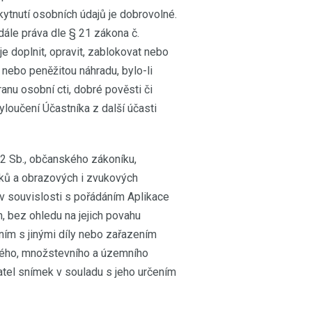
kytnutí osobních údajů je dobrovolné.
dále práva dle § 21 zákona č.
 je doplnit, opravit, zablokovat nebo
í nebo peněžitou náhradu, bylo-li
nu osobní cti, dobré pověsti či
loučení Účastníka z další účasti
012 Sb., občanského zákoníku,
mků a obrazových i zvukových
v souvislosti s pořádáním Aplikace
, bez ohledu na jejich povahu
ením s jinými díly nebo zařazením
ového, množstevního a územního
datel snímek v souladu s jeho určením