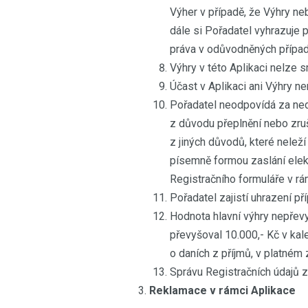
Výher v případě, že Výhry n
dále si Pořadatel vyhrazuje 
práva v odůvodněných případec
Výhry v této Aplikaci nelze 
Účast v Aplikaci ani Výhry ne
Pořadatel neodpovídá za ne
z důvodu přeplnění nebo zruš
z jiných důvodů, které neleží
písemně formou zaslání elek
Registračního formuláře v rá
Pořadatel zajistí uhrazení p
Hodnota hlavní výhry nepřevy
převyšoval 10.000,- Kč v ka
o daních z příjmů, v platném 
Správu Registračních údajů z
Reklamace v rámci Aplikace