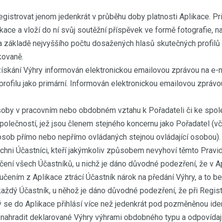
istrovat jenom jedenkrát v průběhu doby platnosti Aplikace. Pri
kace a vloží do ní svůj soutěžní příspěvek ve formě fotografie, na
 na základě nejvyššího počtu dosažených hlasů skutečných profil
kovaně.
ískání Výhry informován elektronickou emailovou zprávou na e-
ofilu jako primární. Informován elektronickou emailovou zprávo
soby v pracovním nebo obdobném vztahu k Pořadateli či ke spole
polečností, jež jsou členem stejného koncernu jako Pořadatel (vč
sob přímo nebo nepřímo ovládaných stejnou ovládající osobou).
ichni Účastníci, kteří jakýmkoliv způsobem nevyhoví těmto Pravid
ení všech Účastníků, u nichž je dáno důvodné podezření, že v Ap
učením z Aplikace ztrácí Účastník nárok na předání Výhry, a to be
každý Účastník, u něhož je dáno důvodné podezření, že při Regis
rý se do Aplikace přihlásí více než jedenkrát pod pozměněnou iden
o nahradit deklarované Výhry výhrami obdobného typu a odpovídaj