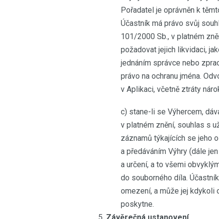
Pořadatel je oprávněn k těmt
Účastník má právo svůj souhl
101/2000 Sb., v platném znění,
požadovat jejich likvidaci, j
jednáním správce nebo zpraco
právo na ochranu jména. Odvo
v Aplikaci, včetně ztráty nár
c) stane-li se Výhercem, dáv
v platném znění, souhlas s 
záznamů týkajících se jeho 
a předáváním Výhry (dále jen
a určení, a to všemi obvyklý
do souborného díla. Účastní
omezení, a může jej kdykoli 
poskytne.
Závěrečná ustanovení