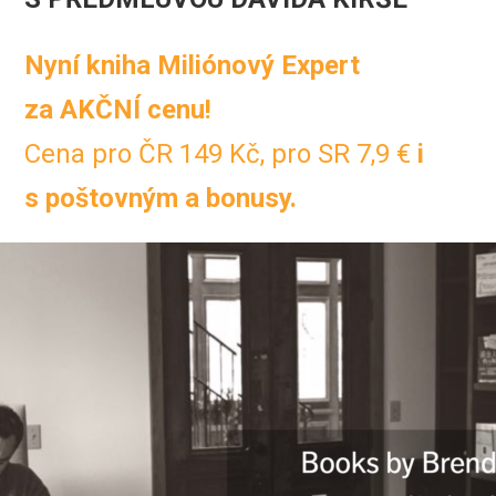
Nyní kniha Miliónový Expert
za AKČNÍ cenu!
Cena pro ČR 149 Kč, pro SR 7,9 €
i
s poštovným a bonusy.